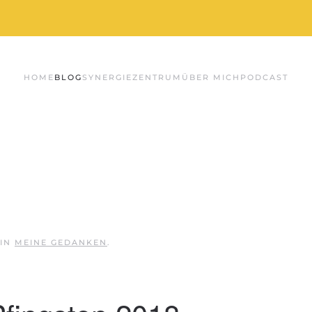
HOME
BLOG
SYNERGIE
ZENTRUM
ÜBER MICH
PODCAST
 IN
MEINE GEDANKEN
.